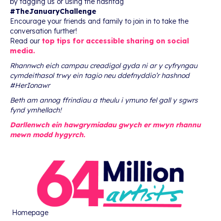
by tagging us or using the hashtag
#TheJanuaryChallenge
Encourage your friends and family to join in to take the
conversation further!
Read our
top tips for accessible sharing on social
media.
Rhannwch eich campau creadigol gyda ni ar y cyfryngau
cymdeithasol trwy ein tagio neu ddefnyddio’r hashnod
#HerIonawr
Beth am annog ffrindiau a theulu i ymuno fel gall y sgwrs
fynd ymhellach!
Darllenwch ein hawgrymiadau gwych er mwyn rhannu
mewn modd hygyrch.
Homepage