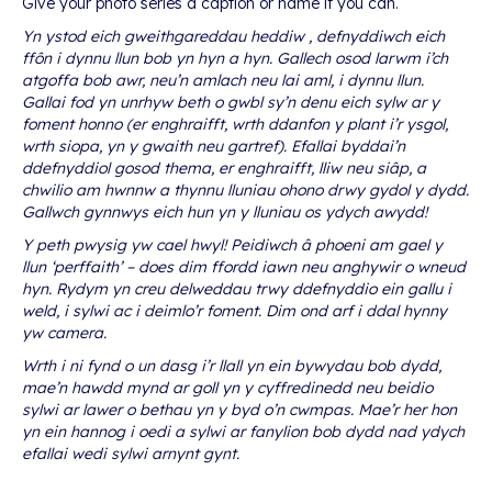
Give your photo series a caption or name if you can.
Yn ystod eich gweithgareddau heddiw , defnyddiwch eich
ffôn i dynnu llun bob yn hyn a hyn. Gallech osod larwm i’ch
atgoffa bob awr, neu’n amlach neu lai aml, i dynnu llun.
Gallai fod yn unrhyw beth o gwbl sy’n denu eich sylw ar y
foment honno (er enghraifft, wrth ddanfon y plant i’r ysgol,
wrth siopa, yn y gwaith neu gartref). Efallai byddai’n
ddefnyddiol gosod thema, er enghraifft, lliw neu siâp, a
chwilio am hwnnw a thynnu lluniau ohono drwy gydol y dydd.
Gallwch gynnwys eich hun yn y lluniau os ydych awydd!
Y peth pwysig yw cael hwyl! Peidiwch â phoeni am gael y
llun ‘perffaith’ – does dim ffordd iawn neu anghywir o wneud
hyn. Rydym yn creu delweddau trwy ddefnyddio ein gallu i
weld, i sylwi ac i deimlo’r foment. Dim ond arf i ddal hynny
yw camera.
Wrth i ni fynd o un dasg i’r llall yn ein bywydau bob dydd,
mae’n hawdd mynd ar goll yn y cyffredinedd neu beidio
sylwi ar lawer o bethau yn y byd o’n cwmpas. Mae’r her hon
yn ein hannog i oedi a sylwi ar fanylion bob dydd nad ydych
efallai wedi sylwi arnynt gynt.