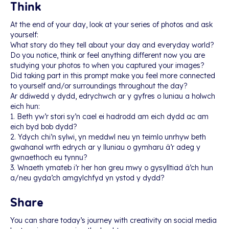
Think
At the end of your day, look at your series of photos and ask
yourself:
What story do they tell about your day and everyday world?
Do you notice, think or feel anything different now you are
studying your photos to when you captured your images?
Did taking part in this prompt make you feel more connected
to yourself and/or surroundings throughout the day?
Ar ddiwedd y dydd, edrychwch ar y gyfres o luniau a holwch
eich hun:
1. Beth yw’r stori sy’n cael ei hadrodd am eich dydd ac am
eich byd bob dydd?
2. Ydych chi’n sylwi, yn meddwl neu yn teimlo unrhyw beth
gwahanol wrth edrych ar y lluniau o gymharu â’r adeg y
gwnaethoch eu tynnu?
3. Wnaeth ymateb i’r her hon greu mwy o gysylltiad â’ch hun
a/neu gyda’ch amgylchfyd yn ystod y dydd?
Share
You can share today’s journey with creativity on social media