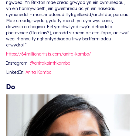
ngwaed. Yn Brixton mae creadigrwydd yn ein cymunedau,
yn ein hamrywiaeth, ein gweithredu ac yn ein hasedau
cymunedol – marchnadoedd, llyfrgelloedd/archifdai, parciau.
Mae creadigrwydd gyda fy merch yn cynnwys canu,
dawnsio a choginio! Fel ymchwilydd rwy’n defnyddio
photovoice (ffotolais?), adrodd straeon ac eco-fapio, ac rwyf
wedi rhannu fy nghanfyddiadau trwy berfformiadau
crwydrol!”
https://64millionartists.com/anita-kambo/
Instagram:
@anitakainthkambo
LinkedIn:
Anita Kambo
Do